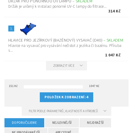
DRŽÁK PRO PONORNOU UV LAMPU
–
SKLADEM
Držák je určený k instalaci ponorné UV-C lampy do filtrace...
314 Kč
3.
HLAVICE PRO JEZÍRKOVÝ (BAZÉNOVÝ) VYSAVAČ (D40)
–
SKLADEM
Hlavice na vysavač pro vysávání nečistot z jezírka či bazénu. Příruba
s...
1 047 Kč
ZOBRAZIT VÍCE
151
Kč
1047
Kč
POLOŽEK K ZOBRAZENÍ:
4
FILTR PODLE PARAMETRŮ, VLASTNOSTÍ A VÝROBCŮ
DOPORUČUJEME
NEJLEVNĚJŠÍ
NEJDRAŽŠÍ
NEJPRODÁVANĚJŠÍ
ABECEDNĚ