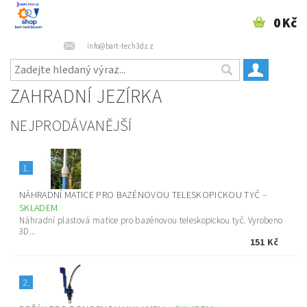
0 Kč
info@bart-tech3d.cz
ZAHRADNÍ JEZÍRKA
NEJPRODÁVANĚJŠÍ
1.
NÁHRADNÍ MATICE PRO BAZÉNOVOU TELESKOPICKOU TYČ
–
SKLADEM
Náhradní plastová matice pro bazénovou teleskopickou tyč. Vyrobeno
3D...
151 Kč
2.