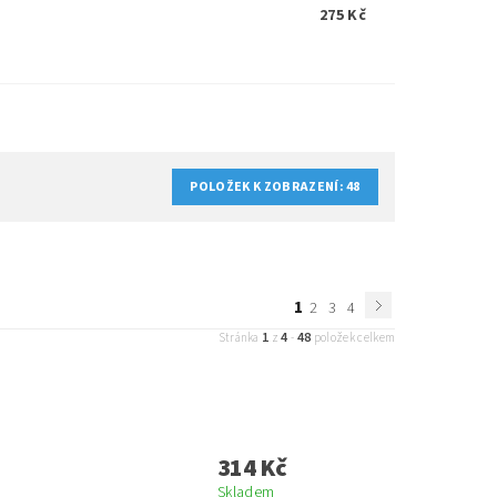
275 Kč
POLOŽEK K ZOBRAZENÍ:
48
1
2
3
4
1
4
48
Stránka
z
-
položek celkem
314 Kč
Skladem