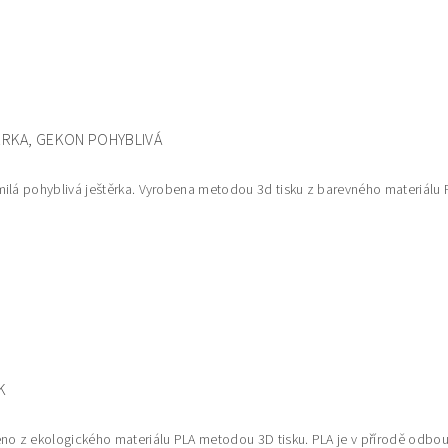
RKA, GEKON POHYBLIVÁ
ilá pohyblivá ještěrka. Vyrobena metodou 3d tisku z barevného materiálu 
K
no z ekologického materiálu PLA metodou 3D tisku. PLA je v přírodě odbour