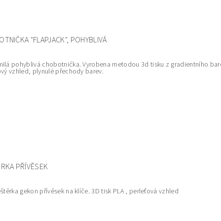
TNIČKA "FLAPJACK", POHYBLIVÁ
ilá pohyblivá chobotnička. Vyrobena metodou 3d tisku z gradientního bar
ový vzhled, plynulé přechody barev.
RKA PŘÍVĚSEK
eštěrka gekon přívěsek na klíče. 3D tisk PLA , perleťová vzhled