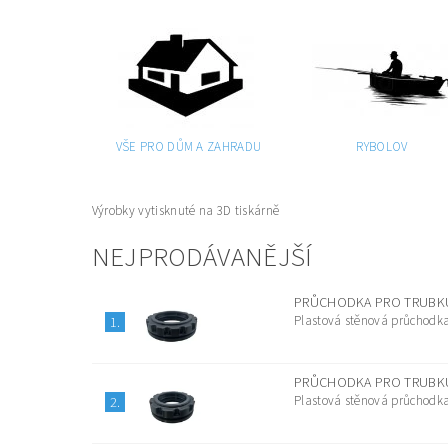
VŠE PRO DŮM A ZAHRADU
RYBOLOV
Výrobky vytisknuté na 3D tiskárně
NEJPRODÁVANĚJŠÍ
PRŮCHODKA PRO TRUBKU
Plastová stěnová průchodka
1.
PRŮCHODKA PRO TRUBKU
Plastová stěnová průchodka
2.