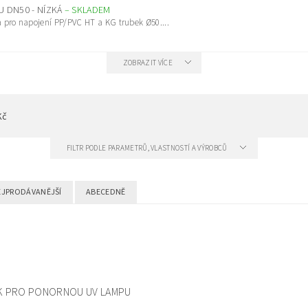
 DN50 - NÍZKÁ
–
SKLADEM
 pro napojení PP/PVC HT a KG trubek Ø50....
ZOBRAZIT VÍCE
Kč
FILTR PODLE PARAMETRŮ, VLASTNOSTÍ A VÝROBCŮ
EJPRODÁVANĚJŠÍ
ABECEDNĚ
K PRO PONORNOU UV LAMPU