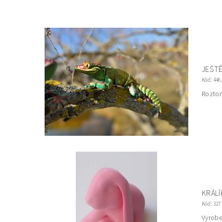
JEŠTĚ
Kód:
446
Roztom
KRÁLÍ
Kód:
327
Vyrobe