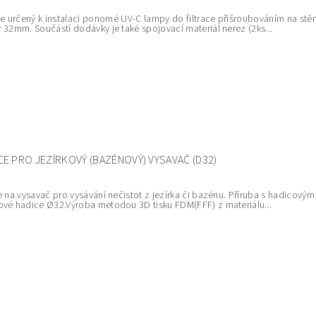
je určený k instalaci ponorné UV-C lampy do filtrace přišroubováním na stěn
 32mm. Součástí dodávky je také spojovací materiál nerez (2ks...
CE PRO JEZÍRKOVÝ (BAZÉNOVÝ) VYSAVAČ (D32)
e na vysavač pro vysávání nečistot z jezírka či bazénu. Příruba s hadicovým
vé hadice Ø32.Výroba metodou 3D tisku FDM(FFF) z materiálu...