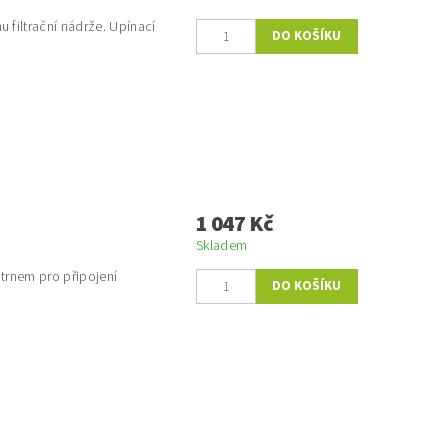
u filtrační nádrže. Upínací
1 047 Kč
Skladem
 trnem pro připojení