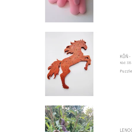
KŮŇ -
Kód:
335
Puzzle
LENOC