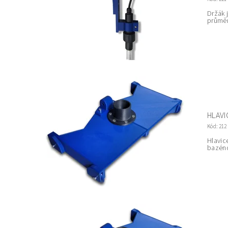
Držák 
průměr
HLAVI
Kód:
212
Hlavic
bazéno