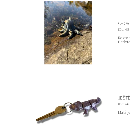
CHOBO
Kód:
456
Roztom
Perleť
JEŠTĚ
Kód:
449
Malá j