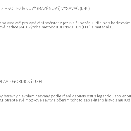
CE PRO JEZÍRKOVÝ (BAZÉNOVÝ) VYSAVAČ (D40)
e na vysavač pro vysávání nečistot z jezírka či bazénu. Příruba s hadicovým
vé hadice Ø40. Výroba metodou 3D tisku FDM(FFF) z materiálu...
LAM - GORDICKÝ UZEL
vý barevný hlavolam nazvaný podle rčení v souvislosti s legendou spojeno
m.Potrapte své mozkové závity složením tohoto zapeklitého hlavolamu !Uděl