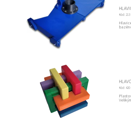
HLAVI
Kód:
213
Hlavic
bazéno
HLAVO
Kód:
420
Plasto
Veliký