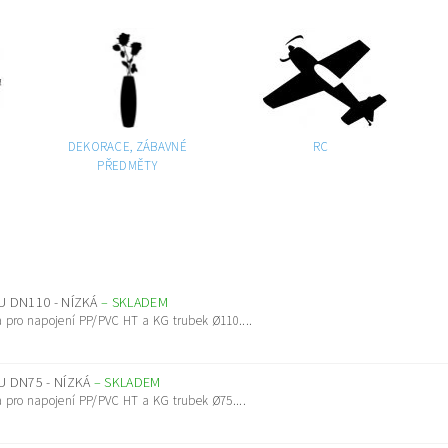
DEKORACE, ZÁBAVNÉ
RC
PŘEDMĚTY
 DN110 - NÍZKÁ
–
SKLADEM
 pro napojení PP/PVC HT a KG trubek Ø110....
 DN75 - NÍZKÁ
–
SKLADEM
 pro napojení PP/PVC HT a KG trubek Ø75....