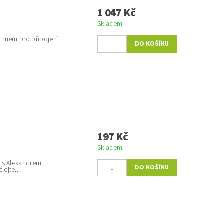
1 047 Kč
Skladem
 trnem pro připojení
197 Kč
Skladem
u s Alexandrem
ejte...