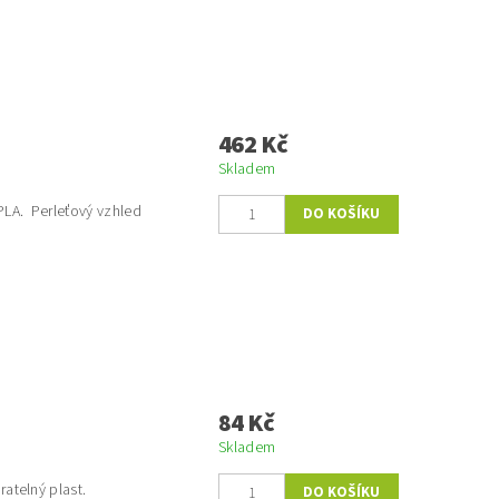
462 Kč
Skladem
PLA. Perleťový vzhled
84 Kč
Skladem
atelný plast.