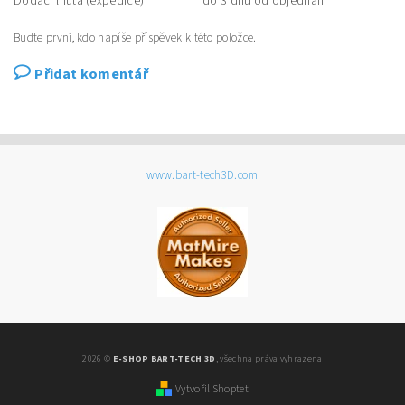
Dodací lhůta (expedice)
do 3 dnů od objednání
Buďte první, kdo napíše příspěvek k této položce.
Přidat komentář
www.bart-tech3D.com
2026 ©
E-SHOP BART-TECH 3D
, všechna práva vyhrazena
Vytvořil Shoptet