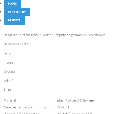
POPIS
PARAMETRY
DISKUZE
Barvu lze na přání změnit. Variantu připište do poznámky k objednávce.
Barevné varianty:
černá
modrá
červená
zelená
žlutá
Materiál
plast PLA pro 3D tiskárny
Celkové rozměry v cm (d x š x v)
21x21x1