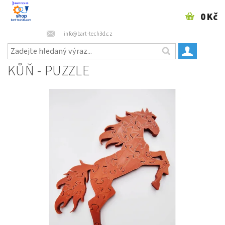
0 Kč
info@bart-tech3d.cz
KŮŇ - PUZZLE