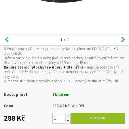
1
z 8
Stěnová průchodka se zaoblenou dosedací plochou pro PP/PVC HT a KG
trubky Ø50.
Určena pro sudy, barely nebo jiné válcové nádoby s vnitřním průměrem cca
50 cm. Vhodné pro tloušťku stěny od 0,5 mm do 10 mm.
Rádius těsnicí plochy lze upravit dle přání
– napište požadovaný
průměr nádrže do poznámky. Cena se nemění, pouze dodání může být o 3
dny delší.
Vyrobeno 3D tiskem z recyklovaného PETG. Barevný odstín se může lišit.
Dostupnost
Skladem
Cena
238,02 Kč bez DPH
288 Kč