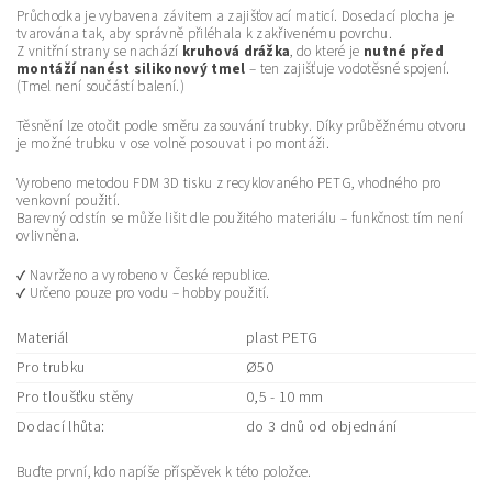
Průchodka je vybavena závitem a zajišťovací maticí. Dosedací plocha je
tvarována tak, aby správně přiléhala k zakřivenému povrchu.
Z vnitřní strany se nachází
kruhová drážka
, do které je
nutné před
montáží nanést silikonový tmel
– ten zajišťuje vodotěsné spojení.
(Tmel není součástí balení.)
Těsnění lze otočit podle směru zasouvání trubky. Díky průběžnému otvoru
je možné trubku v ose volně posouvat i po montáži.
Vyrobeno metodou FDM 3D tisku z recyklovaného PETG, vhodného pro
venkovní použití.
Barevný odstín se může lišit dle použitého materiálu – funkčnost tím není
ovlivněna.
✔ Navrženo a vyrobeno v České republice.
✔ Určeno pouze pro vodu – hobby použití.
Materiál
plast PETG
Pro trubku
Ø50
Pro tloušťku stěny
0,5 - 10 mm
Dodací lhůta:
do 3 dnů od objednání
Buďte první, kdo napíše příspěvek k této položce.