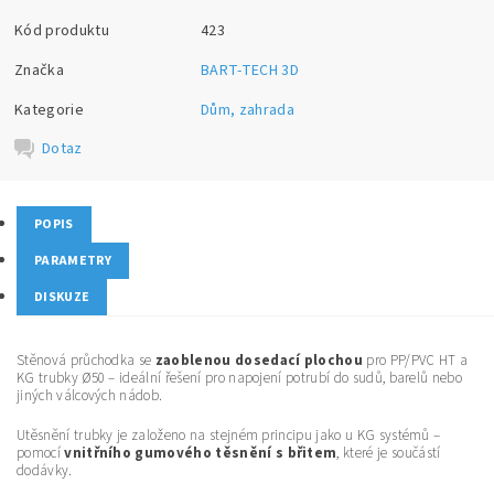
Kód produktu
423
Značka
BART-TECH 3D
Kategorie
Dům, zahrada
Dotaz
POPIS
PARAMETRY
DISKUZE
Stěnová průchodka se
zaoblenou dosedací plochou
pro PP/PVC HT a
KG trubky Ø50 – ideální řešení pro napojení potrubí do sudů, barelů nebo
jiných válcových nádob.
Utěsnění trubky je založeno na stejném principu jako u KG systémů –
pomocí
vnitřního gumového těsnění s břitem
, které je součástí
dodávky.