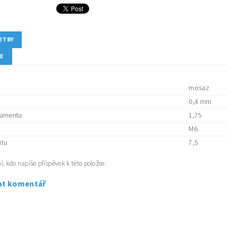
ETRY
ZE
mosaz
0,4 mm
lamentu
1,75
M6
itu
7,5
í, kdo napíše příspěvek k této položce.
at komentář