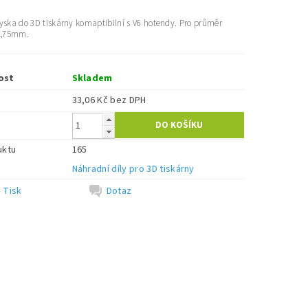
yska do 3D tiskárny komaptibilní s V6 hotendy. Pro průměr
1,75mm.
ost
Skladem
33,06 Kč bez DPH
uktu
165
e
Náhradní díly pro 3D tiskárny
Tisk
Dotaz