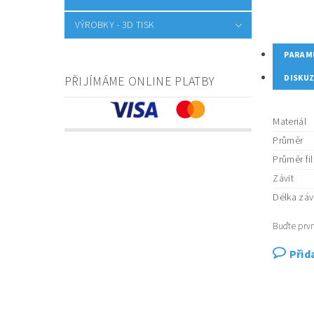
VÝROBKY - 3D TISK
PARAM
DISKU
PŘIJÍMÁME ONLINE PLATBY
Materiál
Průměr
Průměr fi
Závit
Délka záv
Buďte prvn
Přid