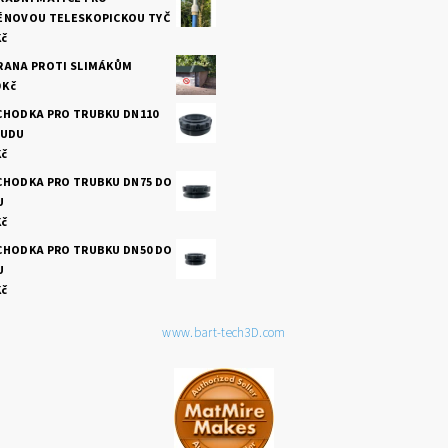
ÉNOVOU TELESKOPICKOU TYČ
Kč
RANA PROTI SLIMÁKŮM
 Kč
CHODKA PRO TRUBKU DN110
SUDU
Kč
CHODKA PRO TRUBKU DN75 DO
U
Kč
CHODKA PRO TRUBKU DN50 DO
U
Kč
www.bart-tech3D.com