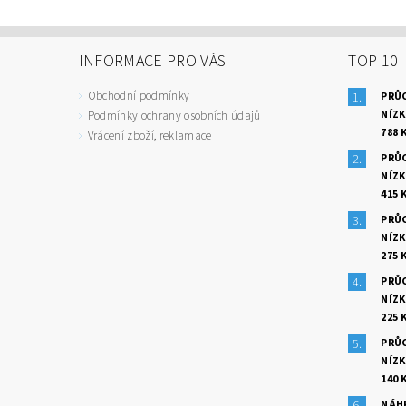
INFORMACE PRO VÁS
TOP 10
Obchodní podmínky
PRŮC
NÍZ
Podmínky ochrany osobních údajů
788 
Vrácení zboží, reklamace
PRŮ
NÍZ
415 
PRŮ
NÍZ
275 
PRŮ
NÍZ
225 
PRŮ
NÍZ
140 
NÁH