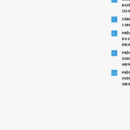
BAZ
151 
ZÁB
1 380
PRŮ
DO 
892 
PRŮ
SUD
443 
PRŮ
SUD
288 